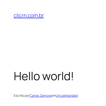
Pular
para
clicrn.com.br
o
conteúdo
Hello world!
Escrito por
Carlos Zamora
em
Uncategorized